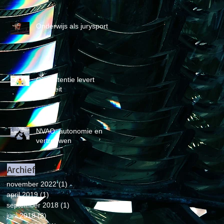
Onderwijs als jurysport
Consistentie levert
Kwaliteit
.
NVAO: autonomie en
vertrouwen
Archief
november 2022
(1)
1 post
april 2019
(1)
1 post
september 2018
(1)
1 post
juni 2018
(2)
2 posts