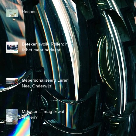
Respect
Betekenisvolle Rollen: had
ik het maar bedacht
Gepersonaliseerd Leren?
Nee, Onderwijs!
Meester ... mag ik wat
vragen?