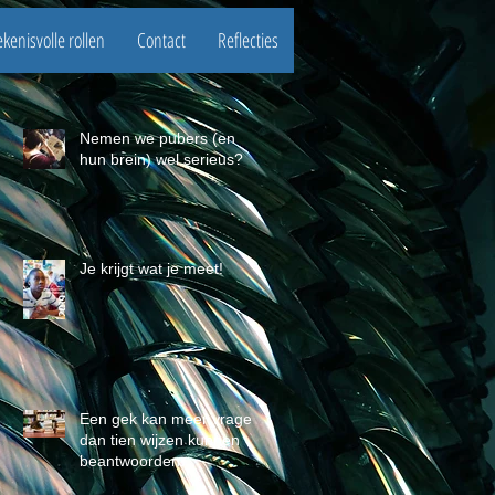
kenisvolle rollen
Contact
Reflecties
Nemen we pubers (en
hun brein) wel serieus?
Je krijgt wat je meet!
Een gek kan meer vragen
dan tien wijzen kunnen
beantwoorden.